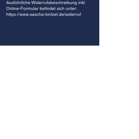
Ausführliche Widerrufsbeschreibung inkl.
Online-Formular befindet sich unter:
https://www.sascha-kintzel.de/widerruf
Tragen Sie sich jetzt in den Newsletter von
Sascha Kintzel ein und erfahren Sie neue
Angebote und Impulse immer als Erste(r).
Newsletter 
abonnieren
E-Mail-Adresse
*